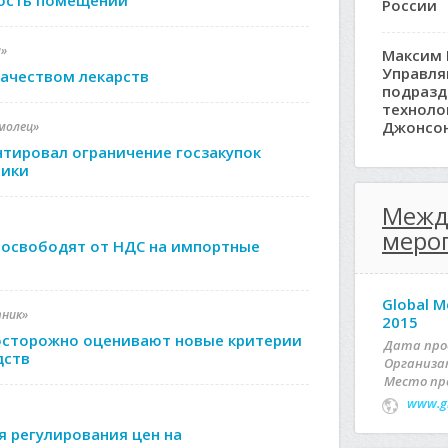
ность помещений
России
а»
Максим 
Управл
качеством лекарств
подразд
техноло
Джонсо
омолец»
тировал ограничение госзакупок
ники
Межд
меро
освободят от НДС на импортные
Global M
тник»
2015
осторожно оценивают новые критерии
Дата про
дств
Организа
Место пр
www.g
я регулирования цен на