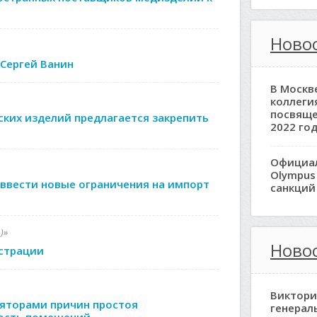
Новос
Сергей Ванин
В Москв
коллеги
посвяще
ких изделий предлагается закрепить
2022 год
Официа
Olympus
ввести новые ограничения на импорт
санкций
)»
Ново
истрации
Виктори
ляторами причин простоя
генерал