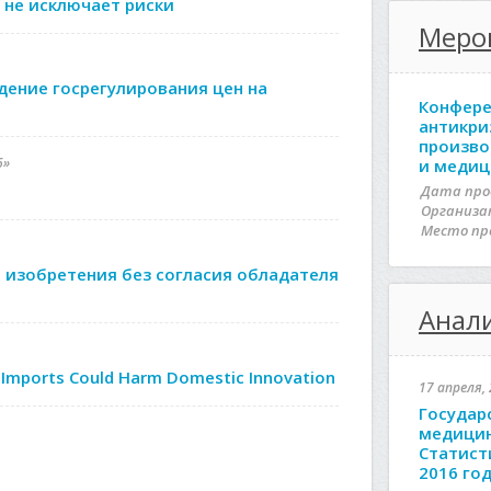
не исключает риски
Меро
ение госрегулирования цен на
Конфере
антикри
произво
6»
и медиц
Дата про
Организа
Место пр
 изобретения без согласия обладателя
Анали
 Imports Could Harm Domestic Innovation
17 апреля, 
Государ
медицин
Статист
2016 го