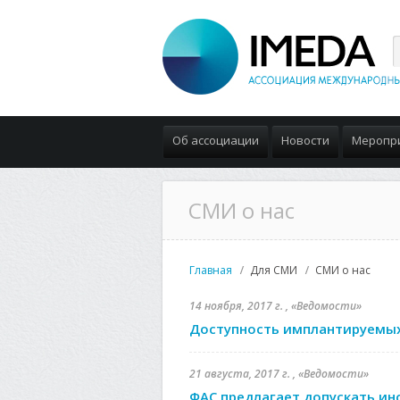
Об ассоциации
Новости
Меропр
СМИ о нас
Главная
Для СМИ
СМИ о нас
14 ноября, 2017 г. , «Ведомости»
Доступность имплантируемых
21 августа, 2017 г. , «Ведомости»
ФАС предлагает допускать и