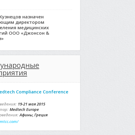
Кузнецов назначен
яющим директором
еления медицинских
гий ООО «Джонсон &
н»
ународные
приятия
edtech Compliance Conference
ведения:
19-21 мая 2015
тор:
Medtech Europe
оведения:
Афины, Греция
mtcc.com/