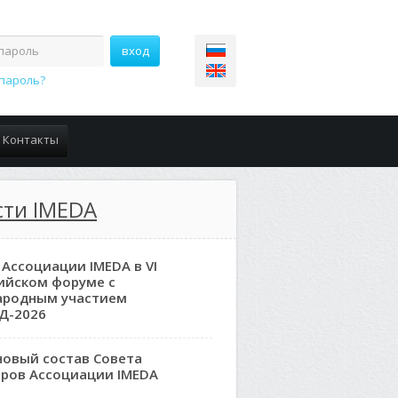
пароль?
Контакты
сти IMEDA
 Ассоциации IMEDA в VI
ийском форуме с
ародным участием
Д-2026
новый состав Совета
ров Ассоциации IMEDA