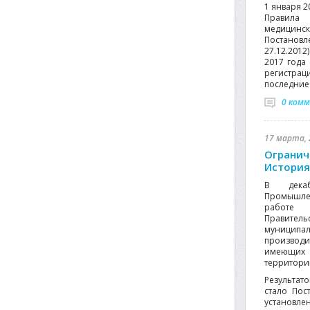
1 января 2
Правила
медици
Постанов
27.12.201
2017 года
регистрац
последние 
0 ком
17 марта, 
Огранич
История
В дека
Промышле
работе 
Правител
муниципал
производ
имеющих
территории
Результат
стало Пос
установле