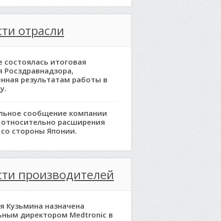
ти отрасли
е состоялась итоговая
я Росздравнадзора,
нная результатам работы в
у.
льное сообщение компании
 относительно расширения
 со стороны Японии.
сти производителей
я Кузьмина назначена
ьным директором Medtronic в