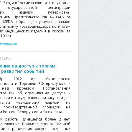
013 года в России вступили в силу новые
 государственной регистрации
нских изделий (утверждены
лением Правительства РФ №1416 от
2). IMEDA собрала доступную на начало
 статистику Росздравнадзора по итогам
ии медицинских изделий в России за
10 лет
ментариев
2015 г.
ение на доступ к торгам:
 развития событий
бре 2012 года Министерство
нности и Торговли РФ приступило к
над проектом Постановления
ьства РФ об ограничении доступа к
ьным и государственным закупкам для
ителей медицинских изделий, не
 производственной площадки на
 России, Белоруссии и Казахстана.
ом работы, длившейся более 2 лет,
тановление Правительства №102 «Об
нии ограничения допуска отдельных