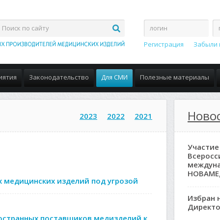
Регистрация
Забыли 
иятия
Законодательство
Для СМИ
Полезные материалы
Ново
2023
2022
2021
Участие
Всеросс
междун
НОВАМЕ
 медицинских изделий под угрозой
Избран 
Директо
ностранных поставщиков медизделий к