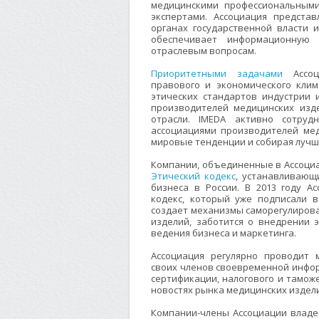
медицинскими профессиональным
экспертами. Ассоциация предста
органах государственной власти 
обеспечивает информационную
отраслевым вопросам.
Приоритетными задачами
Ассоци
правового и экономического кли
этических стандартов индустрии
производителей медицинских изд
отрасли. IMEDA активно сотру
ассоциациями производителей мед
мировые тенденции и собирая лучш
Компании, объединенные в Ассоциа
Этический кодекс
, устанавливающ
бизнеса в России. В 2013 году А
кодекс, который уже подписали в
создает механизмы саморегулиров
изделий, заботится о внедрении 
ведения бизнеса и маркетинга.
Ассоциация регулярно проводит 
своих членов своевременной инфор
сертификации, налогового и тамож
новостях рынка медицинских издел
Компании-члены Ассоциации влад