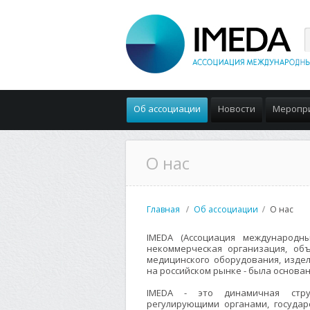
Об ассоциации
Новости
Меропр
О нас
Главная
Об ассоциации
О нас
IMEDA (Ассоциация международн
некоммерческая организация, о
медицинского оборудования, изде
на российском рынке - была основан
IMEDA - это динамичная стру
регулирующими органами, госуда