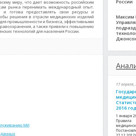
России
всему миру, что дает возможность российским
икам рынка перенимать международный опыт.
у и готова предоставлять свои ресурсы и
Максим 
тобы решения в отрасли медицинских изделий
для промышленности и бизнеса, эффективными
Управл
равоохранения, а также привели к повышению
подразд
нских технологий для населения России.
техноло
Джонсо
Анали
17 апреля, 
Государ
медицин
Статист
2016 го
1 января 2
Правила
служиванию МИ
медици
Постанов
 данных
27.12.201