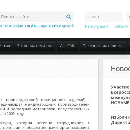
Регистрация
Забыли 
иятия
Законодательство
Для СМИ
Полезные материалы
Ново
Участие
Всеросс
междун
ых производителей медицинских изделий) -
НОВАМЕ
бъединяющая международных производителей
лий и расходных материалов, представленных
а в 2005 году.
Избран 
Директо
ктура, которая активно сотрудничает с
рственными и общественными организациями,