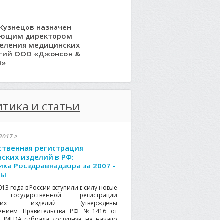
Кузнецов назначен
яющим директором
еления медицинских
гий ООО «Джонсон &
н»
тика и статьи
2017 г.
ственная регистрация
ских изделий в РФ:
ика Росздравнадзора за 2007 -
ды
013 года в России вступили в силу новые
 государственной регистрации
нских изделий (утверждены
лением Правительства РФ №1416 от
2). IMEDA собрала доступную на начало