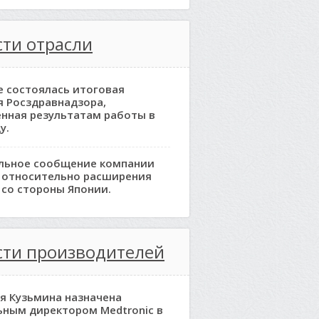
ти отрасли
е состоялась итоговая
я Росздравнадзора,
нная результатам работы в
у.
льное сообщение компании
 относительно расширения
 со стороны Японии.
сти производителей
я Кузьмина назначена
ьным директором Medtronic в