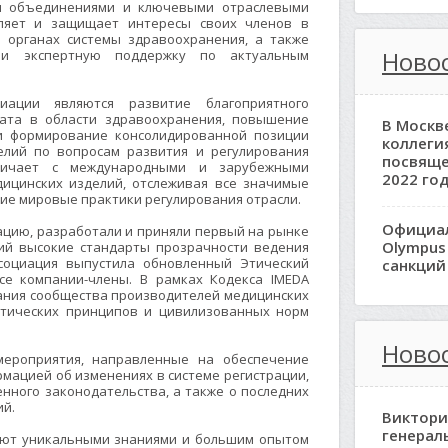
и объединениями и ключевыми отраслевыми
вляет и защищает интересы своих членов в
и органах системы здравоохранения, а также
Новос
 и экспертную поддержку по актуальным
ации являются развитие благоприятного
мата в области здравоохранения, повышение
В Москв
 и формирование консолидированной позиции
коллеги
елий по вопросам развития и регулирования
посвяще
дничает с международными и зарубежными
2022 год
ицинских изделий, отслеживая все значимые
ие мировые практики регулирования отрасли.
Официа
цию, разработали и приняли первый на рынке
Olympus
ий высокие стандарты прозрачности ведения
ссоциация выпустила обновленный Этический
санкций
се компании-члены. В рамках Кодекса IMEDA
ания сообщества производителей медицинских
этических принципов и цивилизованных норм
Ново
мероприятия, направленные на обеспечение
мацией об изменениях в системе регистрации,
енного законодательства, а также о последних
ий.
Виктори
генерал
еют уникальными знаниями и большим опытом