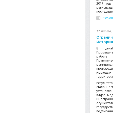
2017 года
регистрац
последние 
0 ком
17 марта, 
Огранич
История
В дека
Промышле
работе 
Правител
муниципал
производ
имеющих
территории
Результат
стало Пос
установле
видов мед
иностра
осуществ
государс
подписан