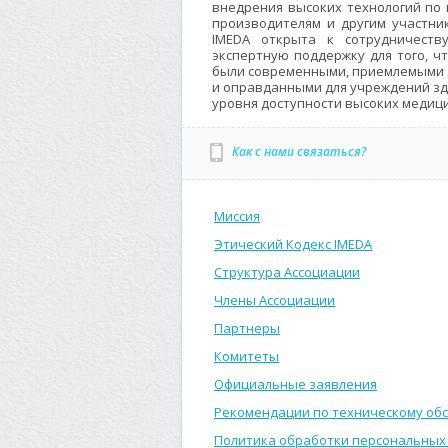
внедрения высоких технологий по 
производителям и другим участн
IMEDA открыта к сотрудничеств
экспертную поддержку для того, ч
были современными, приемлемыми 
и оправданными для учреждений зд
уровня доступности высоких медици
Как с нами связаться?
Миссия
Этический Кодекс IMEDA
Структура Ассоциации
Члены Ассоциации
Партнеры
Комитеты
Официальные заявления
Рекомендации по техническому об
Политика обработки персональных