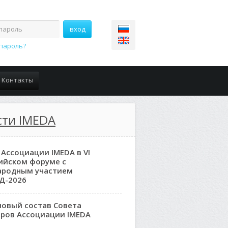
пароль?
Контакты
сти IMEDA
 Ассоциации IMEDA в VI
ийском форуме с
ародным участием
Д-2026
новый состав Совета
ров Ассоциации IMEDA