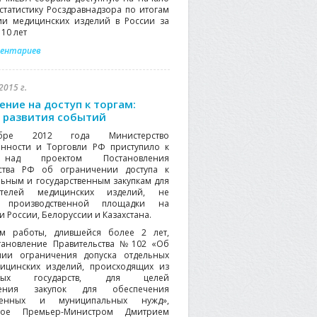
 статистику Росздравнадзора по итогам
ии медицинских изделий в России за
10 лет
ментариев
2015 г.
ение на доступ к торгам:
 развития событий
бре 2012 года Министерство
нности и Торговли РФ приступило к
над проектом Постановления
ьства РФ об ограничении доступа к
ьным и государственным закупкам для
ителей медицинских изделий, не
 производственной площадки на
 России, Белоруссии и Казахстана.
ом работы, длившейся более 2 лет,
тановление Правительства №102 «Об
нии ограничения допуска отдельных
ицинских изделий, происходящих из
нных государств, для целей
ления закупок для обеспечения
твенных и муниципальных нужд»,
ное Премьер-Министром Дмитрием