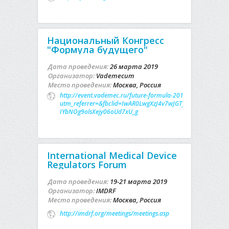
Национальный Конгресс
"Формула будущего"
Дата проведения:
26 марта 2019
Организатор:
Vademecum
Место проведения:
Москва, Россия
http://event.vademec.ru/future-formula-2019?
utm_referrer=&fbclid=IwAR0LwgXzJ4v7wJGTylt2j6vKlvdYyyZ
IYbNOg9olsXejy06oUd7xU_g
International Medical Device
Regulators Forum
Дата проведения:
19-21 марта 2019
Организатор:
IMDRF
Место проведения:
Москва, Россия
http://imdrf.org/meetings/meetings.asp