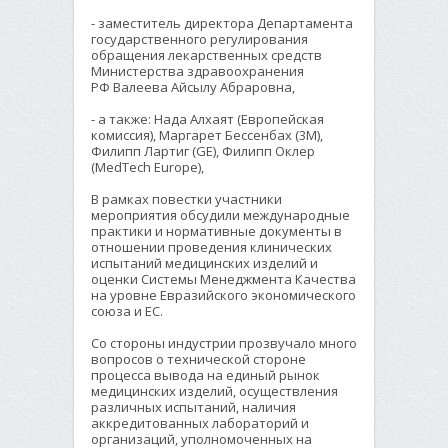
- заместитель директора Департамента
государственного регулирования
обращения лекарственных средств
Министерства здравоохранения
РФ Валеева Айсылу Абраровна,
- а также: Нада Алхаят (Европейская
комиссия), Маргарет Бессенбах (3М),
Филипп Лартиг (GE), Филипп Оклер
(MedTech Europe),
В рамках повестки участники
мероприятия обсудили международные
практики и нормативные документы в
отношении проведения клинических
испытаний медицинских изделий и
оценки Системы Менеджмента Качества
на уровне Евразийского экономического
союза и ЕС.
Со стороны индустрии прозвучало много
вопросов о технической стороне
процесса вывода на единый рынок
медицинских изделий, осуществления
различных испытаний, наличия
аккредитованных лабораторий и
организаций, уполномоченных на