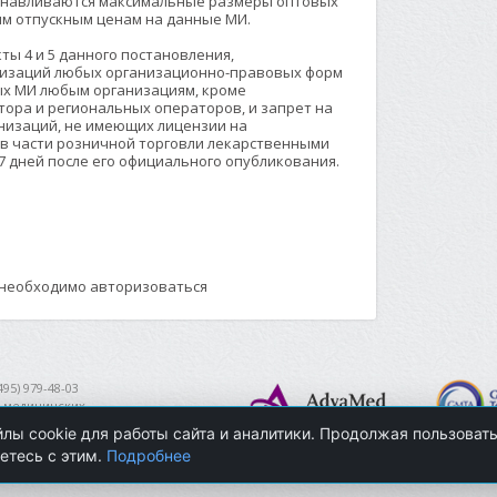
анавливаются максимальные размеры оптовых
им отпускным ценам на данные МИ.
ы 4 и 5 данного постановления,
низаций любых организационно-правовых форм
х МИ любым организациям, кроме
ора и региональных операторов, и запрет на
низаций, не имеющих лицензии на
 в части розничной торговли лекарственными
 7 дней после его официального опубликования.
 необходимо авторизоваться
495) 979-48-03
 медицинских
лы cookie для работы сайта и аналитики. Продолжая пользоват
етесь с этим.
Подробнее