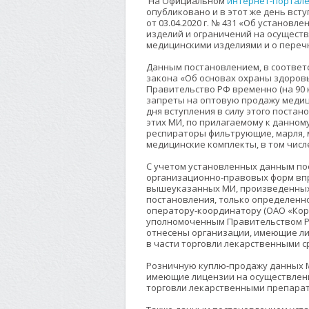
На Официальном
интернет-портал
опубликовано и в этот же день всту
от 03.04.2020 г. № 431 «Об установ
изделий и ограничений на осущест
медицинскими изделиями и о перечн
Данным постановлением, в соответст
закона «Об основах охраны здоров
Правительство РФ временно (на 90 
запреты на оптовую продажу медици
дня вступления в силу этого поста
этих МИ, по прилагаемому к данно
респираторы фильтрующие, марля, м
медицинские комплекты, в том чис
С учетом установленных данным по
организационно-правовых форм вп
вышеуказанных МИ, произведенных 
постановления, только определен
оператору-координатору (ОАО «Корп
уполномоченным Правительством Р
отнесены организации, имеющие ли
в части торговли лекарственными с
Розничную куплю-продажу данных М
имеющие лицензии на осуществлени
торговли лекарственными препара