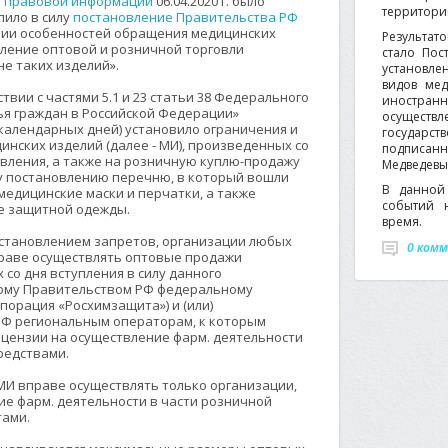
е правовой информации
06.04.2020 г. было
территории
пило в силу
постановление Правительства РФ
лении особенностей обращения медицинских
Результат
вление оптовой и розничной торговли
стало Пос
е таких изделий».
установле
видов мед
вии с частями 5.1 и 23 статьи 38 Федерального
иностра
ья граждан в Российской Федерации»
осуществ
календарных дней) установило ограничения и
государс
нских изделий (далее - МИ), произведенных со
подписан
новления, а также на розничную куплю-продажу
Медведевым
му постановлению перечню, в который вошли
В данной 
едицинские маски и перчатки, а также
событий 
ле защитной одежды.
время.
становлением запретов, организации любых
0 ком
раве осуществлять оптовые продажи
со дня вступления в силу данного
ному Правительством РФ федеральному
орация «Росхимзащита») и (или)
Ф региональным операторам, к которым
цензии на осуществление фарм. деятельности
редствами.
И вправе осуществлять только организации,
е фарм. деятельности в части розничной
тами.