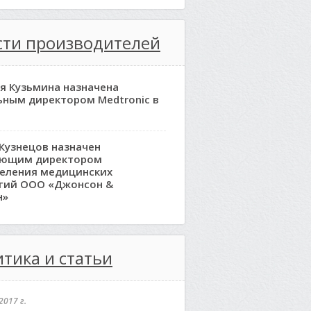
сти производителей
я Кузьмина назначена
ьным директором Medtronic в
Кузнецов назначен
яющим директором
еления медицинских
гий ООО «Джонсон &
н»
тика и статьи
2017 г.