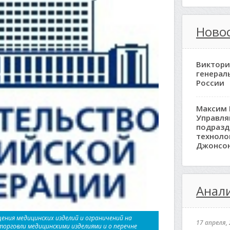
Ново
Виктори
генерал
России
Максим 
Управл
подразд
техноло
Джонсо
Анали
ения медицинских изделий и ограничений на
17 апреля, 
орговли медицинскими изделиями и о перечне