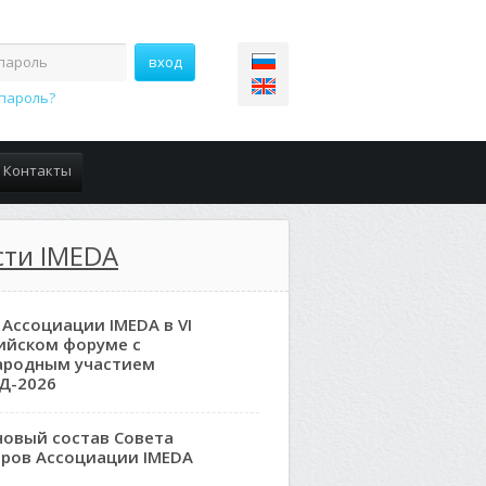
пароль?
Контакты
сти IMEDA
 Ассоциации IMEDA в VI
ийском форуме с
ародным участием
Д-2026
новый состав Совета
ров Ассоциации IMEDA