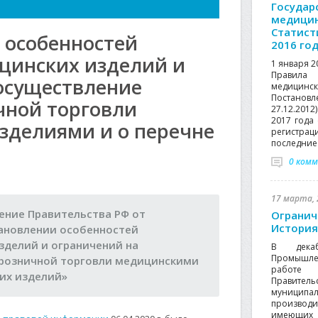
Государ
медицин
Статист
 особенностей
2016 го
цинских изделий и
1 января 2
Правила
осуществление
медици
Постанов
чной торговли
27.12.201
2017 года
зделиями и о перечне
регистрац
последние 
0 ком
17 марта, 
ление Правительства РФ от
Огранич
История
становлении особенностей
делий и ограничений на
В дека
Промышле
 розничной торговли медицинскими
работе 
ких изделий»
Правител
муниципал
производ
имеющих