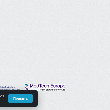
ься
Принять