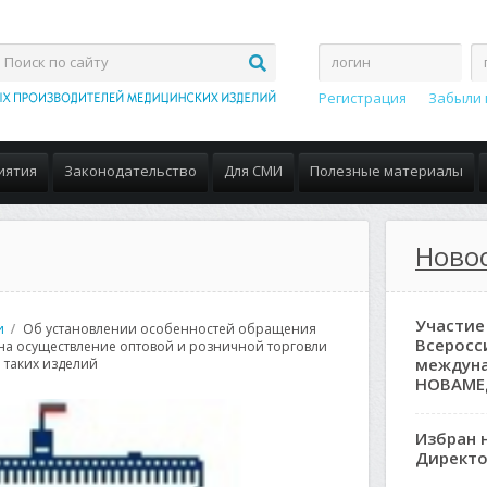
Регистрация
Забыли 
иятия
Законодательство
Для СМИ
Полезные материалы
Ново
Участие
и
Об установлении особенностей обращения
Всеросс
на осуществление оптовой и розничной торговли
междун
 таких изделий
НОВАМЕ
Избран 
Директо