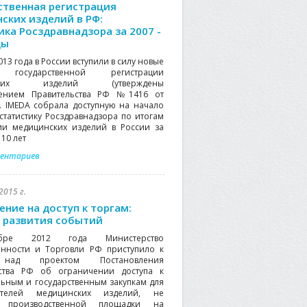
ственная регистрация
ских изделий в РФ:
ика Росздравнадзора за 2007 -
ды
013 года в России вступили в силу новые
 государственной регистрации
нских изделий (утверждены
лением Правительства РФ №1416 от
2). IMEDA собрала доступную на начало
 статистику Росздравнадзора по итогам
ии медицинских изделий в России за
10 лет
ментариев
2015 г.
ение на доступ к торгам:
 развития событий
бре 2012 года Министерство
нности и Торговли РФ приступило к
над проектом Постановления
ьства РФ об ограничении доступа к
ьным и государственным закупкам для
ителей медицинских изделий, не
 производственной площадки на