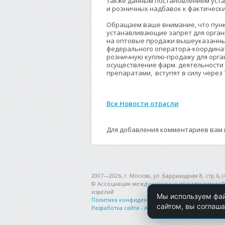
Также данным постановлением уст
и розничных надбавок к фактическ
Обращаем ваше внимание, что пункт
устанавливающие запрет для орга
на оптовые продажи вышеуказанны
федерального оператора-координат
розничную куплю-продажу для орга
осуществление фарм. деятельности
препаратами, вступят в силу через
Все Новости отрасли
Для добавления комментариев вам
2007—2026, г. Москва, ул. Баррикадная 8, стр.6, (
© Ассоциация международных производителей
изделий
Мы используем фай
Политика конфиденциальности
сайтом, вы соглаша
Разработка сайта - Акцент-Дон