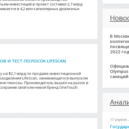
бъем инвестиций в проект составил 2,7 млрд
ивается в 4,2 млн капиллярных диализных
Новос
В Москв
коллеги
посвяще
2022 год
В И ТЕСТ-ПОЛОСОК LIFESCAN
Официа
Olympus
лку на $2,1 млрд по продаже инвестиционной
санкций
дразделения LifeScan, занимающегося выпуском
вня глюкозы. Производитель вышел на рынок в
 сохранив свой ключевой бренд OneTouch.
Анали
17 апреля, 
Государ