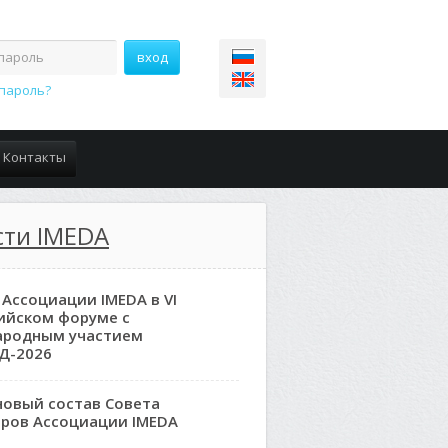
пароль?
Контакты
сти IMEDA
 Ассоциации IMEDA в VI
ийском форуме с
ародным участием
Д-2026
новый состав Совета
ров Ассоциации IMEDA