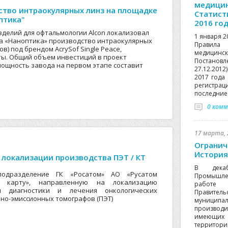
медицин
ство интраокулярных линз на площадке
Статист
птика"
2016 го
делий для офтальмологии Alcon локализовал
1 января 2
а «Наноптика» производство интраокулярных
Правила
в) под брендом AcrySof Single Peace,
медици
ты. Общий объем инвестиций в проект
Постанов
 мощность завода на первом этапе составит
27.12.201
2017 года
регистрац
последние 
0 ком
17 марта, 
Огранич
История
 локализации производства ПЭТ / КТ
В дека
подразделение ГК «Росатом» АО «Русатом
Промышле
ю карту», направленную на локализацию
работе 
я диагностики и лечения онкологических
Правител
нно-эмиссионных томографов (ПЭТ)
муниципал
производ
имеющих
территории