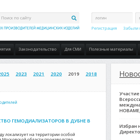
Регистрация
Забыли 
иятия
Законодательство
Для СМИ
Полезные материалы
Ново
2025
2023
2021
2020
2019
2018
Участие
Всеросс
одителей
междун
НОВАМЕ
СТВО ГЕМОДИАЛИЗАТОРОВ В ДУБНЕ В
Избран 
Директо
 году локализует на территории особой
в Московской области производство