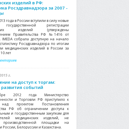
ских изделий в РФ:
ика Росздравнадзора за 2007 -
ды
013 года в России вступили в силу новые
 государственной регистрации
нских изделий (утверждены
лением Правительства РФ №1416 от
2). IMEDA собрала доступную на начало
 статистику Росздравнадзора по итогам
ии медицинских изделий в России за
10 лет
ментариев
2015 г.
ение на доступ к торгам:
 развития событий
бре 2012 года Министерство
нности и Торговли РФ приступило к
над проектом Постановления
ьства РФ об ограничении доступа к
ьным и государственным закупкам для
ителей медицинских изделий, не
 производственной площадки на
 России, Белоруссии и Казахстана.